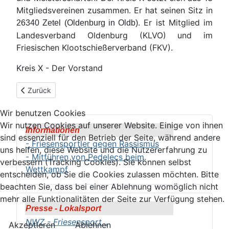
Mitgliedsvereinen zusammen. Er hat seinen Sitz in
Er ist Mitglied im
26340 Zetel (Oldenburg in Oldb).
Landesverband Oldenburg (KLVO) und im
Friesischen Klootschießerverband (FKV).
Kreis X - Der Vorstand
Vorheriger Beitrag: Datenschutz
Zurück
Wir benutzen Cookies
Wir nutzen Cookies auf unserer Website. Einige von ihnen
Informationen
sind essenziell für den Betrieb der Seite, während andere
- Friesensportler gegen Rassismus
uns helfen, diese Website und die Nutzererfahrung zu
- Mitführen von Pedelecs beim
verbessern (Tracking Cookies). Sie können selbst
Wettkampf
entscheiden, ob Sie die Cookies zulassen möchten. Bitte
beachten Sie, dass bei einer Ablehnung womöglich nicht
mehr alle Funktionalitäten der Seite zur Verfügung stehen.
Presse - Lokalsport
NWZ - Friesensport
...
Akzeptieren
Ablehnen