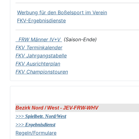
Werbung für den Boßelsport im Verein
FKV-Ergebnisdienste
FRW Männer IV+V
(Saison-Ende)
FKV Terminkalender
FKV Jahrgangstabelle
FKV Ausrichterplan
FKV Championstouren
Bezirk Nord / West - JEV-FRW-WHV
>>> Spielbetr. Nord/West
>>> Ergebnisdienst
Regeln/Formulare