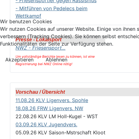
- Friesensportler gegen Rassismus
- Mitführen von Pedelecs beim
Wettkampf
Wir benutzen Cookies
Wir nutzen Cookies auf unserer Website. Einige von ihnen s
verbessern (Tracking Cookies). Sie können selbst entschei
Presse - Lokalsport
Funktionalitäten der Seite zur Verfügung stehen.
NWZ - Friesensport
...
Um vollständige Berichte lesen zu können,
ist eine
Akzeptieren
Ablehnen
Registrierung bei NWZ Online nötig!
Vorschau / Übersicht
11.08.26 KLV Ligenvers. Spohle
18.08.26 FRW Ligenvers. NW
22.08.26 KLV LM Holl-Kugel - WST
03.09.26 KLV Jugendvers.
05.09.26 KLV Saison-Mstrschaft Kloot